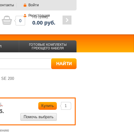
онтакты
Войти
Регистрация
На сумму:
0
0.00
руб.
ГОТОВЫЕ КОМПЛЕКТЫ
Л
ГРЕЮЩЕГО КАБЕЛЯ
р SE 200
б.
Купить
б.
Помочь выбрать
нению