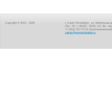
Copyright © 2014 - 2026
г. Санкт-Петербург, ул. Мебельная д
(Пн.- Пт.: с 09:00 - 18:00. Сб., Вс.- 
+7 (812) 317-73-31
(многоканальный
zakaz@premiumkabel.ru