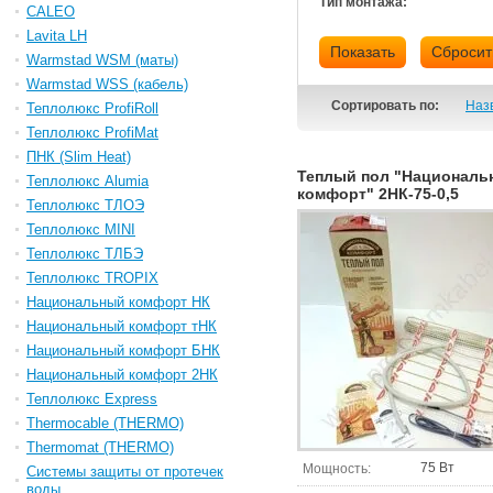
Тип монтажа:
CALEO
Lavita LH
Показать
Сбросит
Warmstad WSM (маты)
Warmstad WSS (кабель)
Сортировать по:
Наз
Теплолюкс ProfiRoll
Теплолюкс ProfiMat
ПНК (Slim Heat)
Теплый пол "Националь
Теплолюкс Alumia
комфорт" 2НК-75-0,5
Теплолюкс ТЛОЭ
Теплолюкс MINI
Теплолюкс ТЛБЭ
Теплолюкс TROPIX
Национальный комфорт НК
Национальный комфорт тНК
Национальный комфорт БНК
Национальный комфорт 2НК
Теплолюкс Express
Thermocable (THERMO)
Thermomat (THERMO)
75 Вт
Мощность:
Системы защиты от протечек
воды