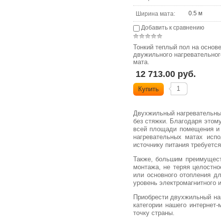
0.5 м
Ширина мата:
Добавить к сравнению
Тонкий теплый пол на основ
двужильного нагревательног
мата.
12 713.00 руб.
Купить
Двухжильный нагревательны
без стяжки. Благодаря этом
всей площади помещения и з
нагревательных матах исп
источнику питания требуетс
Также, большим преимуществ
монтажа, не теряя целостно
или основного отопления дл
уровень электромагнитного и
Приобрести двухжильный на
категории нашего интернет
точку страны.